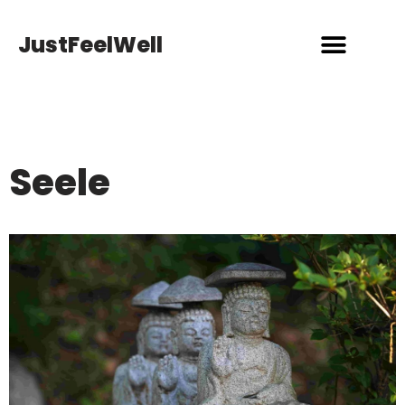
JustFeelWell
Über uns
Seele