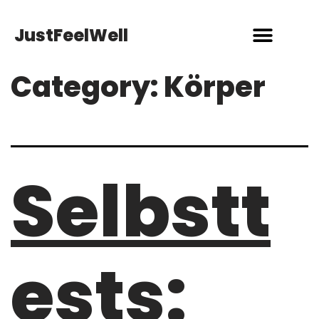
JustFeelWell
Über uns
Category:
Körper
Selbstt
ests: