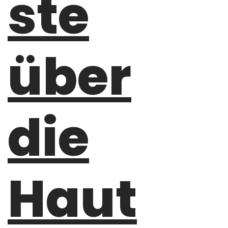
ste
über
die
Haut